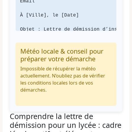
Email

À [Ville], le [Date]

Objet : Lettre de démission d’inscript
Madame, Monsieur,

Météo locale & conseil pour
préparer votre démarche
Par la présente, je vous informe de ma
Impossible de récupérer la météo
Je vous remercie pour votre compréhens
actuellement. N’oubliez pas de vérifier
les conditions locales lors de vos
Cordialement,

démarches.
[Signature]

Comprendre la lettre de
démission pour un lycée : cadre