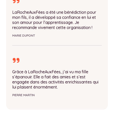
r
a
c
m
g
h
s
g
g
a
e
l
m
a
LaRocheAuxFées a été une bénédiction pour
e
t
d
o
a
n
mon fils, il a développé sa confiance en lui et
.
i
u
b
z
d
son amour pour l’apprentissage. Je
f
o
r
a
z
.
recommande vivement cette organisation !
r
n
e
l
a
f
.
MARIE DUPONT
n
.
.
r
f
a
o
c
r
r
r
o
d
g
m
.
f
r
Grâce à LaRocheAuxFées, j’ai vu ma fille
s’épanouir. Elle a fait des amies et s’est
engagée dans des activités enrichissantes qui
lui plaisent énormément.
PIERRE MARTIN