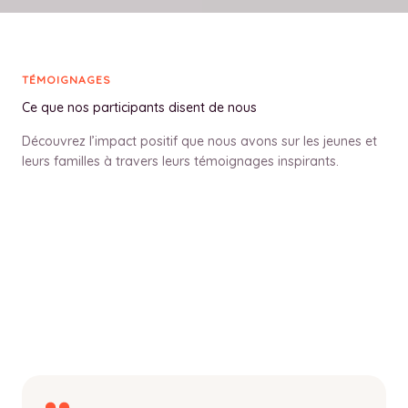
TÉMOIGNAGES
Ce que nos participants disent de nous
Découvrez l’impact positif que nous avons sur les jeunes et
leurs familles à travers leurs témoignages inspirants.
l
y
m
c
i
m
e
t
w
b
e
s
i
l
i
g
u
n
o
n
l
e
o
d
g
t
a
a
o
.
a
-
e
p
u
t
r
f
.
s
d
l
l
e
g
r
o
t
u
u
a
c
e