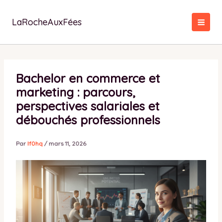
Aller
au
LaRocheAuxFées
contenu
Bachelor en commerce et
marketing : parcours,
perspectives salariales et
débouchés professionnels
Par
lf0hq
/
mars 11, 2026