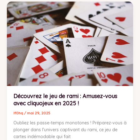
Découvrez
le
jeu
de
rami
:
Amusez-
vous
avec
cliquojeux
en
2025
!
Découvrez le jeu de rami : Amusez-vous
avec cliquojeux en 2025 !
lf0hq
/
mai 29, 2025
Oubliez les passe-temps monotones ! Préparez-vous à
plonger dans l’univers captivant du rami, ce jeu de
cartes indémodable qui fait