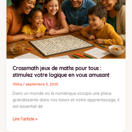
maths
pour
tous
:
stimulez
votre
logique
en
vous
amusant
Crossmath jeux de maths pour tous :
stimulez votre logique en vous amusant
lf0hq
/
septembre 3, 2025
Dans un monde où le numérique occupe une place
grandissante dans nos loisirs et notre apprentissage, il
est essentiel de
Lire l’article »