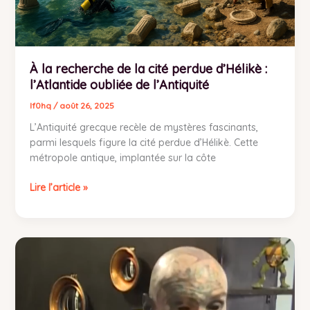
l’Atlantide
oubliée
de
l’Antiquité
À la recherche de la cité perdue d’Hélikè :
l’Atlantide oubliée de l’Antiquité
lf0hq
/
août 26, 2025
L’Antiquité grecque recèle de mystères fascinants,
parmi lesquels figure la cité perdue d’Hélikè. Cette
métropole antique, implantée sur la côte
Lire l’article »
Un
enseignant
au
style
unique