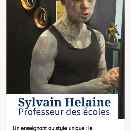
:
le
professeur
le
plus
tatoué
de
France
suspendu
de
ses
fonctions
en
maternelle
Un enseignant au style unique : le