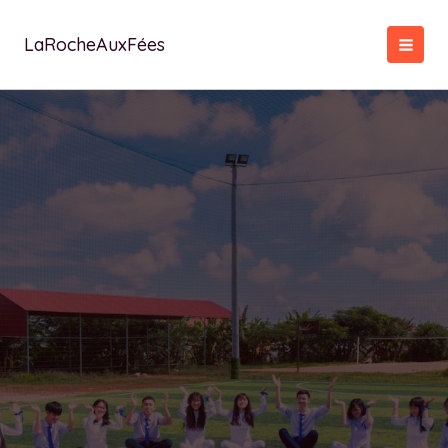
Aller
au
LaRocheAuxFées
contenu