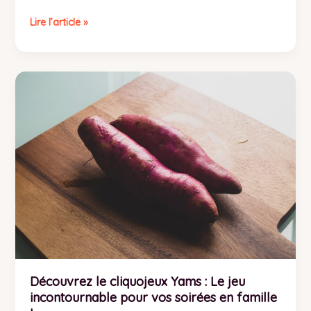
Lire l’article »
Découvrez
le
cliquojeux
Yams
:
Le
jeu
incontournable
pour
vos
soirées
en
famille
!
Découvrez le cliquojeux Yams : Le jeu
incontournable pour vos soirées en famille