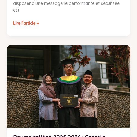
disposer d’une messagerie performante et sécurisée
est
Lire l’article »
Bourse
collège
2025
2026
:
Conseils
pratiques
pour
faire
votre
demande